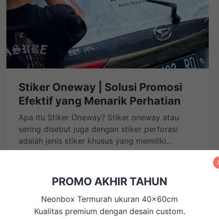
Stiker Oneway | Solusi Promosi
Efektif yang Menarik Perhatian
Apa Itu Stiker Oneway? Stiker oneway atau
sering disebut juga dengan stiker perforasi
adalah jenis stiker khusus yang memiliki
lubang-lubang kecil di permukaannya. Jenis
by
Mukti Nur PI
stiker ini dirancang dengan teknik khusus
sehingga tampak jelas hanya dari satu arah
PROMO AKHIR TAHUN
atau sudut pandang tertentu. Biasanya, stiker
Neonbox Termurah ukuran 40x60cm
ini digunakan pada permukaan kaca , seperti
jendela atau pintu, agar pesan […]
Kualitas premium dengan desain custom.