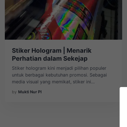
Stiker Hologram | Menarik
Perhatian dalam Sekejap
Stiker hologram kini menjadi pilihan populer
untuk berbagai kebutuhan promosi. Sebagai
media visual yang memikat, stiker ini
menawarkan desain yang unik dan menarik
by
Mukti Nur PI
perhatian. Jika Anda mencari solusi promosi
yang efektif dan berkesan, stiker hologram
adalah pilihan yang tepat. Di Percetakan
Pondok Indah Parepare , kami menyediakan
cetak stiker berkualitas tinggi yang dapat