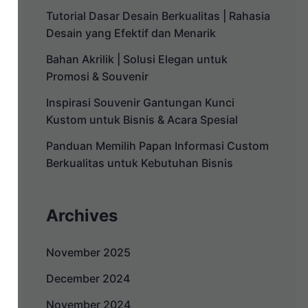
Tutorial Dasar Desain Berkualitas | Rahasia
Desain yang Efektif dan Menarik
Bahan Akrilik | Solusi Elegan untuk
Promosi & Souvenir
Inspirasi Souvenir Gantungan Kunci
Kustom untuk Bisnis & Acara Spesial
Panduan Memilih Papan Informasi Custom
Berkualitas untuk Kebutuhan Bisnis
Archives
November 2025
December 2024
November 2024