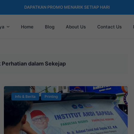
DAPATKAN PROMO MENARIK SETIAP HARI
ya
Home
Blog
About Us
Contact Us
k Perhatian dalam Sekejap
Info & Berita
Printing