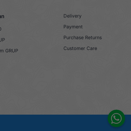
Delivery
an
Payment
O
Purchase Returns
UP
Customer Care
am GRUP