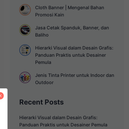
Cloth Banner | Mengenal Bahan
Promosi Kain
Jasa Cetak Spanduk, Banner, dan
Baliho
Hierarki Visual dalam Desain Grafis:
Panduan Praktis untuk Desainer
Pemula
Jenis Tinta Printer untuk Indoor dan
Outdoor
Recent Posts
Hierarki Visual dalam Desain Grafis:
Panduan Praktis untuk Desainer Pemula