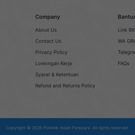
Company
Bantu
About Us
Link BI
Contact Us
WA GR
Privacy Policy
Telegr
Lowongan Kerja
FAQs
Syarat & Ketentuan
Refund and Returns Policy
Copyright © 2026
Pondok Indah Parepare
. All rights reserved.