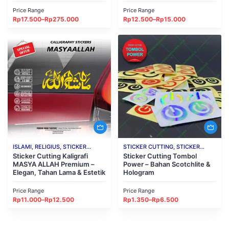
Price Range
Price Range
Price
Price
Rp
17.500
–
Rp
275.000
Rp
12.500
–
Rp
15.000
range:
range:
Rp17.500
Rp12.500
through
through
Rp275.000
Rp15.000
ISLAMI, RELIGIUS, STICKER
STICKER CUTTING, STICKER
CUTTING
Sticker Cutting Kaligrafi
DECO, STIKER LOGO
Sticker Cutting Tombol
MASYA ALLAH Premium –
Power – Bahan Scotchlite &
Elegan, Tahan Lama & Estetik
Hologram
Price Range
Price Range
Price
Price
Rp
11.000
–
Rp
12.500
Rp
1.350
–
Rp
6.500
range:
range:
Rp11.000
Rp1.350
through
through
Rp12.500
Rp6.500