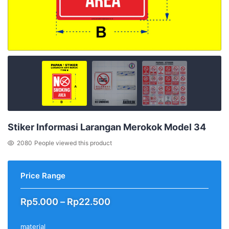
Stiker Informasi Larangan Merokok Model 34
2080
People viewed this product
Price Range
Price
Rp
5.000
–
Rp
22.500
range:
Rp5.000
material