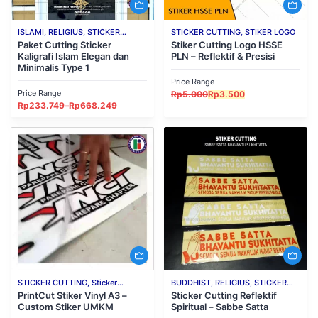
ISLAMI, RELIGIUS, STICKER
STICKER CUTTING, STIKER LOGO
CUTTING
Paket Cutting Sticker
Stiker Cutting Logo HSSE
Kaligrafi Islam Elegan dan
PLN – Reflektif & Presisi
Minimalis Type 1
Price Range
Price Range
Original
Current
Rp
5.000
Rp
3.500
price
price
Price
Rp
233.749
–
Rp
668.249
was:
is:
range:
Rp5.000.
Rp3.500.
Rp233.749
through
Rp668.249
STICKER CUTTING, Sticker
BUDDHIST, RELIGIUS, STICKER
Printing, STIKER LOGO
PrintCut Stiker Vinyl A3 –
AESTHETIC, STICKER CUTTING,
Sticker Cutting Reflektif
Custom Stiker UMKM
Spiritual – Sabbe Satta
STICKER DECO