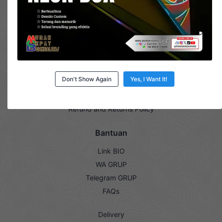
Company
About Us
Contact Us
Privacy Policy
Don't Show Again
Yes, I Want It!
Lowongan Kerja
Syarat & Ketentuan
Refund and Returns Policy
Bantuan
Link BIO
WA GRUP
Telegram GRUP
FAQs
Delivery